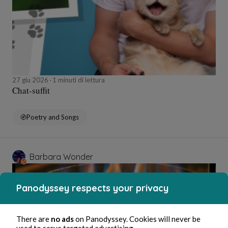
27 giu 2026
1 minuti di lettura
Chat-suffit
Poetry and Songs
Barbara Wonder
Panodyssey respects your privacy
There are
no ads
on Panodyssey. Cookies will never be
used to serve targeted advertising.