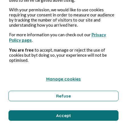
With your permission, we would like to use cookies
requiring your consent in order to measure our audience
by tracking the number of visitors to our site and
24 giu 2026
1 minuti di lettura
understanding how you arrived here.
Banane 🍌 flambée
For more information you can check out our
Privacy
Policy page
.
Poetry and Songs
You are free
to accept, manage or reject the use of
cookies but byt doing so, your experience will not be
optimised.
Barbara Wonder
Manage cookies
Refuse
Accept
20 giu 2026
1 minuti di lettura