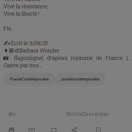
Vive la résistance,
Vive la liberté !
Fin
✍️ Écrit le 3/09/25
👩🏼‍🎨Barbara Wonder
📸 flagonligne( drapeau royaume de France ),
Canva par moi ,
PoesieContemporaine
poésiecontemporaine
0
2
0
112
9220