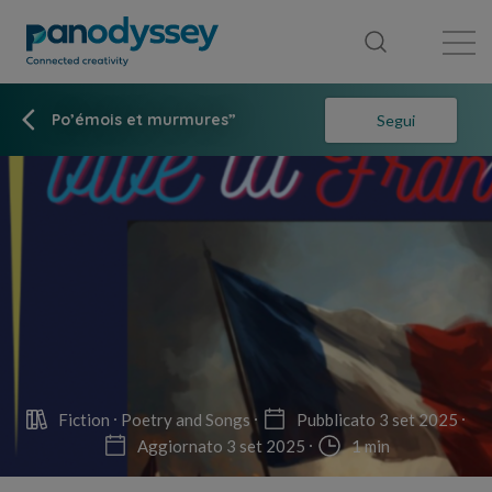
Library
News feed
Publication
Po’émois et murmures”
Segui
Fiction
Poetry and Songs
Pubblicato 3 set 2025
Aggiornato 3 set 2025
1 min