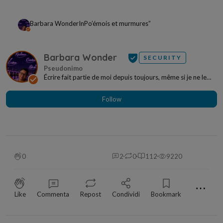
Barbara Wonder
In
Po’émois et murmures”
Barbara Wonder
SECURITY
Écrire fait partie de moi depuis toujours, même si je ne le
savais pas encore, il y a vingt-six ans....
Follow
0
2
0
112
9220
⋯
Like
Commenta
Repost
Condividi
Bookmark