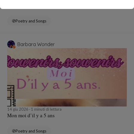
Tomate du jour 🍅
Poetry and Songs
Barbara Wonder
14 giu 2026
1 minuti di lettura
Mon moi d’il y a 5 ans
Poetry and Songs