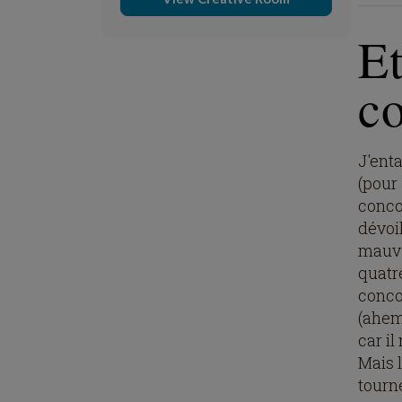
Et
c
J'ent
(pour
concou
dévoi
mauva
quatr
conco
(ahem
car il
Mais 
tourn