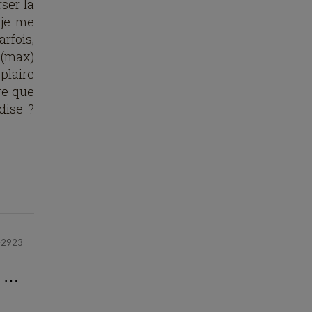
ser la
 je me
arfois,
 (max)
 plaire
dre que
dise ?
2923
⋯