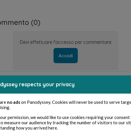
ommento (
0
)
Devi effettuare l'accesso per commentare
Accedi
dyssey respects your privacy
revius
 are
no ads
on Panodyssey. Cookies will never be used to serve targ
ising.
Quand vient la nuit
our permission, we would like to use cookies requiring your consent 
to measure our audience by tracking the number of visitors to our si
tanding how you arrived here.