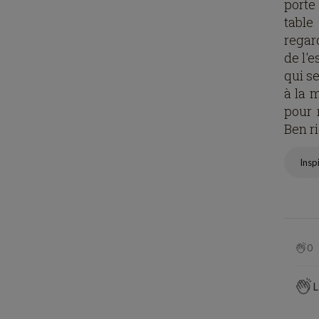
porte
table
regard
de l'
qui se
à la m
pour 
Ben r
Insp
0
L