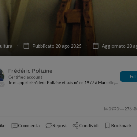
ultura
Pubblicato 28 ago 2025
Aggiornato 28 a
Frédéric Polizine
Fol
Je m’appelle Frédéric Polizine et suis né en 1977 à Marseille,
où je vis et travaille. J’écris des n...
0
0
276
ike
Commenta
Repost
Condividi
Bookmark