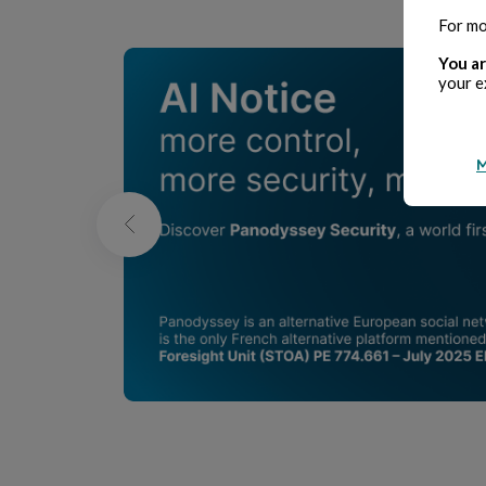
For mo
You ar
your e
M