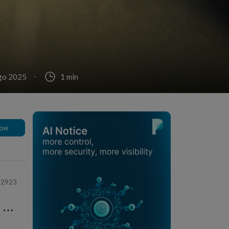
go 2025
1 min
low
2923
⋯