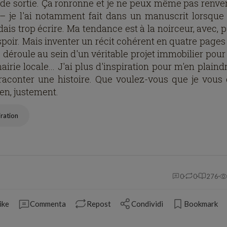
 de sortie. Ça ronronne et je ne peux même pas renver
 – je l'ai notamment fait dans un manuscrit lorsque
ais trop écrire. Ma tendance est à la noirceur, avec, p
espoir. Mais inventer un récit cohérent en quatre pages
 déroule au sein d'un véritable projet immobilier pour
airie locale... J'ai plus d'inspiration pour m'en plain
raconter une histoire. Que voulez-vous que je vous 
ien, justement.
iration
0
0
276
ike
Commenta
Repost
Condividi
Bookmark