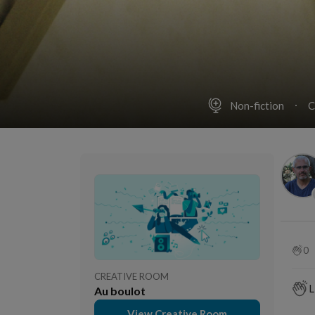
Non-fiction
C
0
CREATIVE ROOM
L
Au boulot
View Creative Room