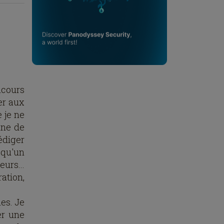
ncours
er aux
e je ne
ine de
édiger
 qu'un
urs...
ation,
es. Je
er une