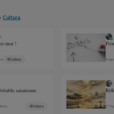
o
Cultura
n
ez-moi !
Prim
ura
Cultura
4 ag
éritable satanisme
Rif
ttura
Cultura
27 l