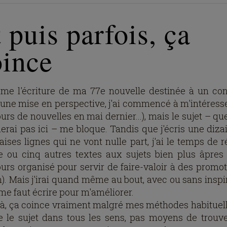
 puis parfois, ça
oince
ame l'écriture de ma 77e nouvelle destinée à un co
 une mise en perspective, j'ai commencé à m'intéress
rs de nouvelles en mai dernier...), mais le sujet – qu
lerai pas ici – me bloque. Tandis que j'écris une diza
ises lignes qui ne vont nulle part, j'ai le temps de r
e ou cinq autres textes aux sujets bien plus âpres
urs organisé pour servir de faire-valoir à des promote
). Mais j'irai quand même au bout, avec ou sans inspir
 me faut écrire pour m'améliorer.
là, ça coince vraiment malgré mes méthodes habituell
e le sujet dans tous les sens, pas moyens de trouv