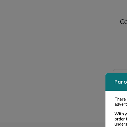
C
Pano
P
There
advert
With y
order 
unders