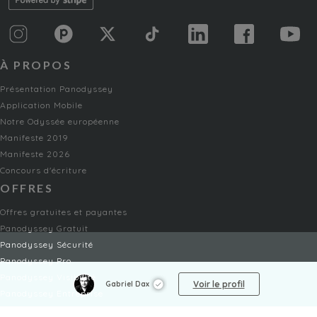
À PROPOS
Présentation Panodyssey
Application Mobile
Notre Odyssée européenne
Manifeste 2019
Manifeste 2026
Concours d'écriture
OFFRES
Offres gratuites et payantes
Panodyssey Gratuit
Panodyssey Sécurité
Panodyssey Pro
Panodyssey Visibilité
Voir le profil
Gabriel Dax
Panodyssey Entreprise
Panodyssey Licensing