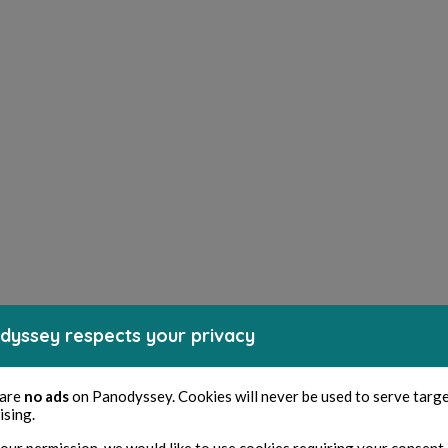
dyssey respects your privacy
 are
no ads
on Panodyssey. Cookies will never be used to serve targ
ising.
our permission, we would like to use cookies requiring your consent 