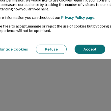
to measure our audience by tracking the number of visitors to our si
tanding how you arrived here.
re information you can check out our
Privacy Policy page
.
e free
to accept, manage or reject the use of cookies but byt doing 
xperience will not be optimised.
anage cookies
Refuse
Accept