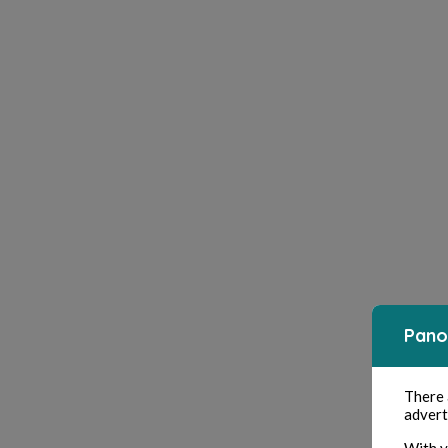
Pano
There
advert
With y