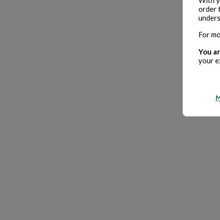
order 
unders
For mo
You ar
your e
M