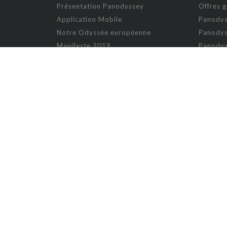
Présentation Panodyssey
Offres g
Application Mobile
Panodys
Notre Odyssée européenne
Panodys
Manifeste 2019
Panodys
Manifeste 2026
Panodyss
Concours d'écriture
Panodys
Panodys
NON-FICTION
Artisanat
Gastron
Arts
IA
Bien-être
Image
Billet d'humeur
Jeux vid
Biographie
Maison,
Cuisine
Mode et
Culture
Musiqu
Curiosités
Nature