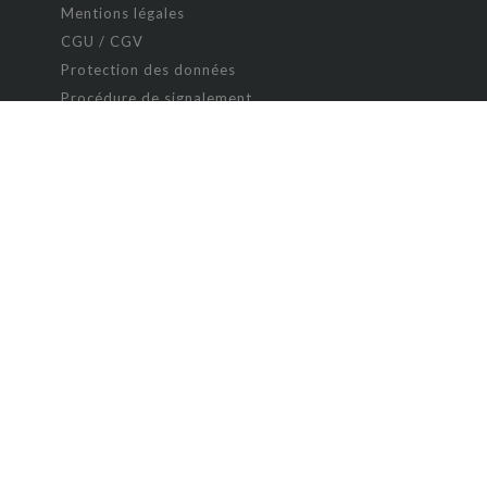
Mentions légales
CGU / CGV
Protection des données
Procédure de signalement
Gestion des cookies
Politique de sécurité des enfants
Poésie et chanson
Policier
s
Romance
Romance chick-lit
Romance érotique
Romance historique
Romance paranormale
Science fiction