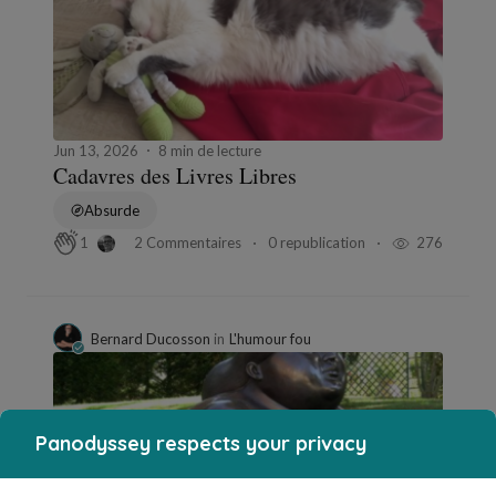
Jun 13, 2026
8 min de lecture
Cadavres des Livres Libres
Absurde
2 Commentaires
0 republication
276
1
Bernard Ducosson
in
L'humour fou
Panodyssey respects your privacy