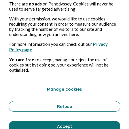
There are
no ads
on Panodyssey. Cookies will never be
used to serve targeted advertising.
With your permission, we would like to use cookies
Aug 21, 2023
min de lecture
requiring your consent in order to measure our audience
Glouton
by tracking the number of visitors to our site and
understanding how you arrived here.
Absurde
For more information you can check out our
Privacy
0 Commentaire
0 republication
190458
0
Policy page
.
You are free
to accept, manage or reject the use of
cookies but byt doing so, your experience will not be
optimised.
David Chkhaidze
in
La chambre d'incubation
Manage cookies
Refuse
Accept