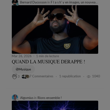
Bernard Ducosson
in
F l a s h' y en images, un nouveau projecteur sur l'actualité
Mar 26, 2026
1 min de lecture
QUAND LA MUSIQUE DERAPPE !
Musique
7 Commentaires
1 republication
1040
3
Algomius
in
Rions ensemble !