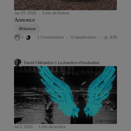
Jun 29, 2026
2 min de lecture
Annonce
Humour
1 Commentaire
0 republication
838
1
David Chkhaidze
in
La chambre d'incubation
Jul 2, 2026
5 min de lecture