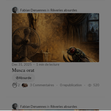
Fabian Deruennes
in
Rêveries absurdes
Dec 31, 2025
1 min de lecture
Musca orat
Absurde
3 Commentaires
0 republication
520
2
Fabian Deruennes
in
Rêveries absurdes