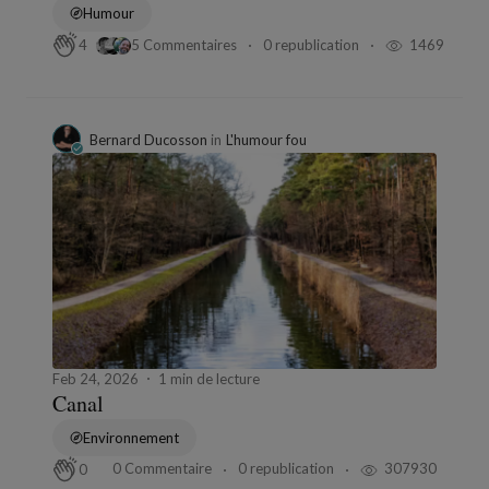
Humour
5 Commentaires
0 republication
1469
4
Bernard Ducosson
in
L'humour fou
Feb 24, 2026
1 min de lecture
Canal
Environnement
0 Commentaire
0 republication
307930
0