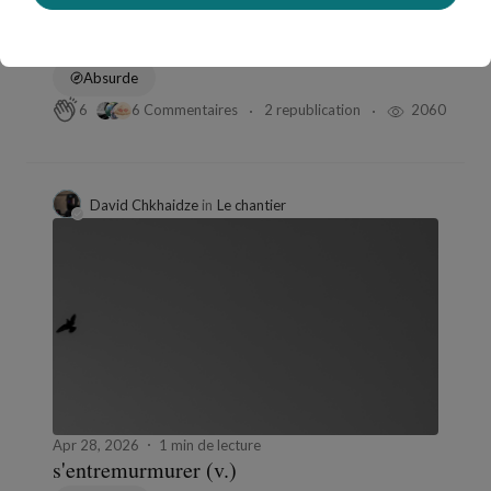
May 30, 2026
6 min de lecture
Un rendez-vous
Absurde
6 Commentaires
2 republication
2060
6
David Chkhaidze
in
Le chantier
Apr 28, 2026
1 min de lecture
s'entremurmurer (v.)