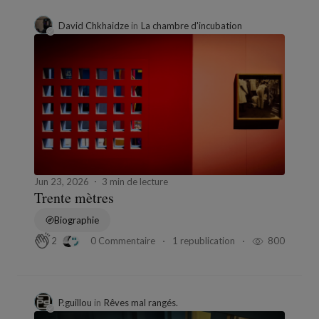
David Chkhaidze
in
La chambre d'incubation
Jun 23, 2026
3 min de lecture
Trente mètres
Biographie
0 Commentaire
1 republication
800
2
P.guillou
in
Rêves mal rangés.