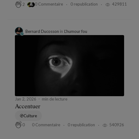
0 Commentaire
0 republication
429811
2
Bernard Ducosson
in
L'humour fou
Jan 2, 2026
min de lecture
Accentuer
Culture
0 Commentaire
0 republication
540926
0