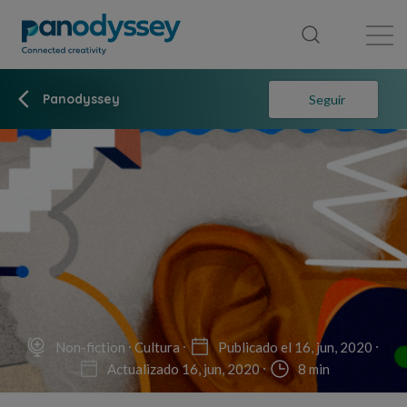
Library
News feed
Publication
Panodyssey
Seguir
Non-fiction
Cultura
Publicado el 16, jun, 2020
Actualizado 16, jun, 2020
8 min