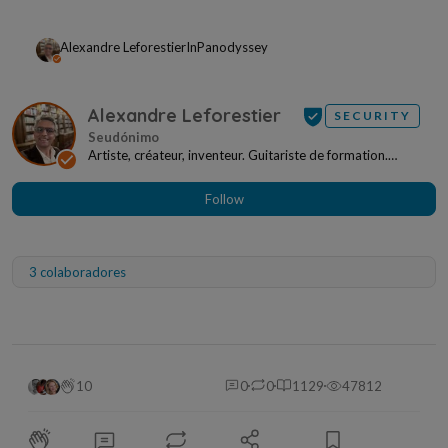
Alexandre Leforestier
In
Panodyssey
Alexandre Leforestier
SECURITY
Artiste, créateur, inventeur. Guitariste de formation.
Entrepreneur de tradition. Fondateur de Panod...
Follow
3 colaboradores
10
0
0
1129
47812