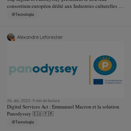
consortium européen dédié aux Industries culturelles et
créatives en Europe le 31 mai 2022 🇪🇺
Tecnología
Alexandre Leforestier
26, abr, 2022
9 min de lectura
Digital Services Act : Emmanuel Macron et la solution
Panodyssey 🇪🇺 🇫🇷
Tecnología