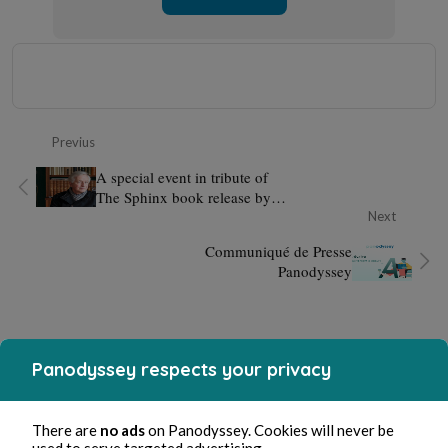
Previus
A special event in tribute of
The Sphinx book release by
Hugo Vickers
Next
Communiqué de Presse
Panodyssey
Panodyssey respects your privacy
There are
no ads
on Panodyssey. Cookies will never be
used to serve targeted advertising.