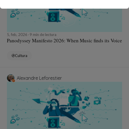
5, feb, 2026
9 min de lectura
Panodyssey Manifesto 2026: When Music finds its Voice
Cultura
Alexandre Leforestier