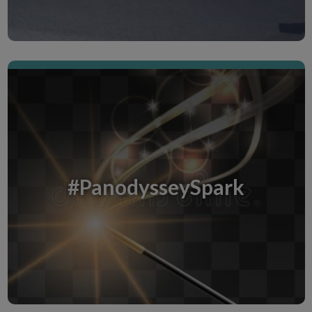
Les Nouvelles de Magtogoek
Pourquoi avoir choisi ce nom, "Magtogoek" ?
Parce que l'image du "Fleuve Aux Grandes Eaux"
me paraît être la métaphore idéale pour mon
#PanodysseySpark
inspiration...
Entdecke den Creative Room