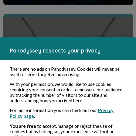
Haikus et sushis
Panodyssey respects your privacy
Haikus et autres expérimentations au gré de
mon inspiration...
Et maintenant, le futur (du
There are
no ads
on Panodyssey. Cookies will never be
voyage) ?
used to serve targeted advertising.
Entdecke den Creative Room
With your permission, we would like to use cookies
requiring your consent in order to measure our audience
by tracking the number of visitors to our site and
understanding how you arrived here.
For more information you can check out our
Privacy
Policy page
.
You are free
to accept, manage or reject the use of
cookies but byt doing so, your experience will not be