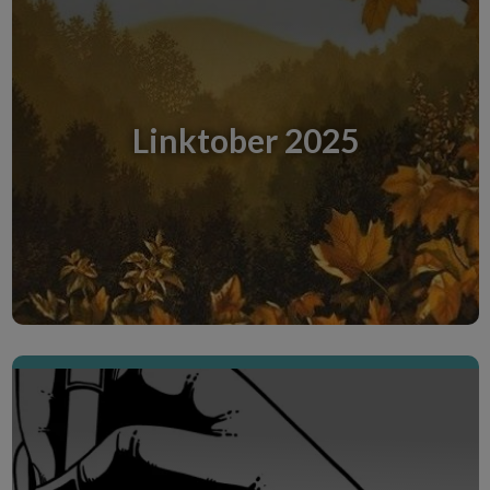
Extraits et autres
expérimentations
Ici je publie des extraits de longs projets en cours
ainsi que des expérimentations en sens divers...
Linktober 2025
Crédit image : © CDD20 | Pixabay - image libre
de droits
Entdecke den Creative Room
On vend la mèche (Spill The Beans)
L'écriture vécue au quotidien entre la page