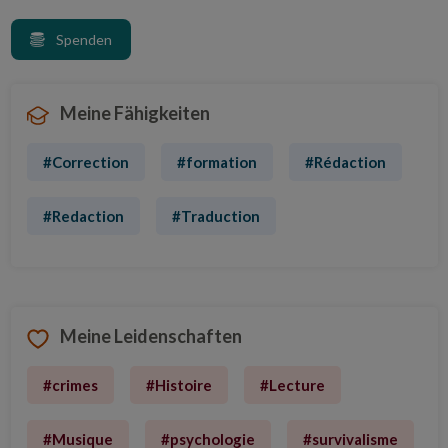
Spenden
Meine Fähigkeiten
#Correction
#formation
#Rédaction
#Redaction
#Traduction
Meine Leidenschaften
Al Khwarizmi, mon amour
#crimes
#Histoire
#Lecture
Algorithmes, robots, IA, futur et tutti quanti
Crédit image : IONOS France
#Musique
#psychologie
#survivalisme