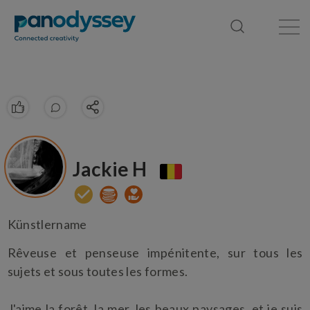
Library
News feed
Publication
Jackie H
Künstlername
Rêveuse et penseuse impénitente, sur tous les
sujets et sous toutes les formes.
J'aime la forêt, la mer, les beaux paysages, et je suis