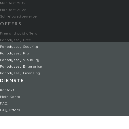
Manifest 2019
Manifest 2026
Schreibwettbewerbe
OFFERS
Free and paid offers
Panodyssey Free
Panodyssey Security
Panodyssey Pro
Panodyssey Visibility
Panodyssey Enterprise
Panodyssey Licensing
DIENSTE
Kontakt
Mein Konto
FAQ
FAQ Offers
RECHTLICHES
Rechtliche Hinweise