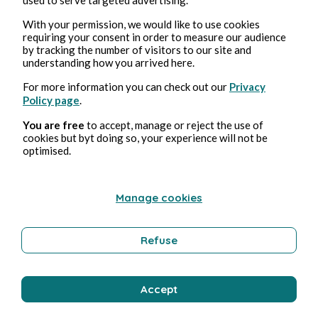
With your permission, we would like to use cookies
requiring your consent in order to measure our audience
Fabrice Jayles
by tracking the number of visitors to our site and
understanding how you arrived here.
For more information you can check out our
Privacy
Policy page
.
You are free
to accept, manage or reject the use of
cookies but byt doing so, your experience will not be
optimised.
7, sept, 2024
1 min de lectura
Manage cookies
Retrouvailles
Refuse
Poetry and Songs
Accept
Fabrice Jayles