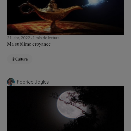
21, abr, 2022
1 min de lectura
Ma sublime croyance
Cultura
Fabrice Jayles