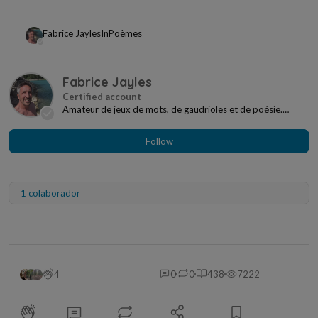
Fabrice Jayles
In
Poèmes
Fabrice Jayles
Amateur de jeux de mots, de gaudrioles et de poésie.
J'aime écrire, en vers (et contre tout) uniquem...
Follow
1 colaborador
4
0
0
438
7222