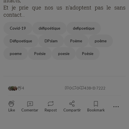
intacts,
Et je prie que nos us n'adoptent pas le sans
contact...
Covid-19
défipoétique
defipoetique
Défipoetique
DPslam
Poème
poême
poeme
Poésie
poesie
Poèsie
4
0
0
438
7222
⋯
Like
Comentar
Repost
Compartir
Bookmark