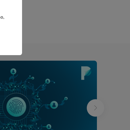
so,
xt