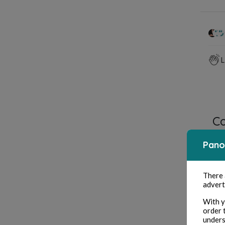
L
Co
Pano
There
advert
With y
order 
unders