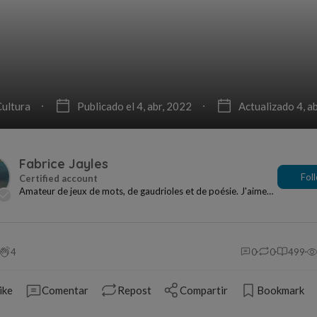
Cultura
Publicado el 4, abr, 2022
Actualizado 4, a
Fabrice Jayles
Fol
Amateur de jeux de mots, de gaudrioles et de poésie. J'aime
écrire, en vers (et contre tout) uniquem...
4
0
0
499
ike
Comentar
Repost
Compartir
Bookmark