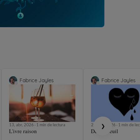
Fabrice Jayles
Fabrice Jayles
13, abr, 2026
1 min de lectura
23, feb, 2026
1 min de lec
❯
L'ivre raison
Déclin deuil