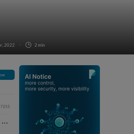
br, 2022
2 min
low
7255
⋯