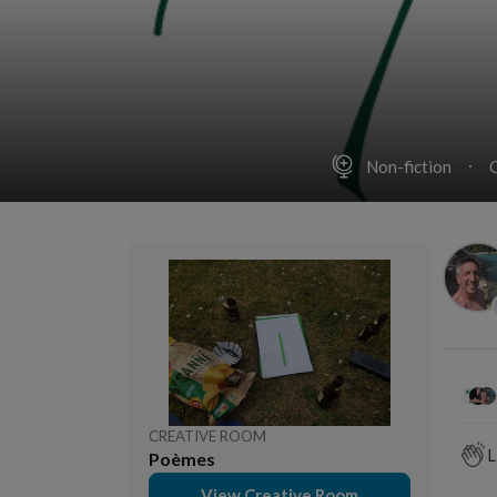
Non-fiction
CREATIVE ROOM
L
Poèmes
View Creative Room