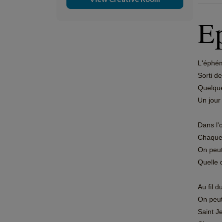
E
L'éphém
Sorti d
Quelque
Un jour 
Dans l'
Chaque 
On peut
Quelle q
Au fil 
On peut
Saint Je