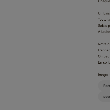
Chaque 
Un baise
Toute l
Saisis 
A l'aub
Notre q
L'éphém
On peut
En se l
Image :
Poè
poes