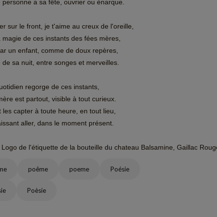
personne a sa fête, ouvrier ou énarque.
r sur le front, je t'aime au creux de l'oreille,
a magie de ces instants des fées mères,
par un enfant, comme de doux repères,
e de sa nuit, entre songes et merveilles.
uotidien regorge de ces instants,
ère est partout, visible à tout curieux.
 les capter à toute heure, en tout lieu,
aissant aller, dans le moment présent.
 Logo de l'étiquette de la bouteille du chateau Balsamine, Gaillac Roug
me
poême
poeme
Poésie
ie
Poèsie