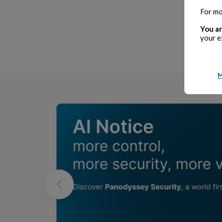
For mo
You ar
P
your e
M