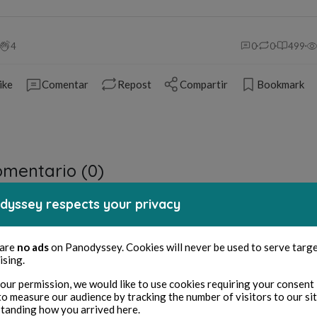
4
0
0
499
ike
Comentar
Repost
Compartir
Bookmark
mentario (
0
)
dyssey respects your privacy
Tienes que iniciar sesión para comentar
 are
no ads
on Panodyssey. Cookies will never be used to serve targ
Iniciar sesión
ising.
our permission, we would like to use cookies requiring your consent 
to measure our audience by tracking the number of visitors to our si
tanding how you arrived here.