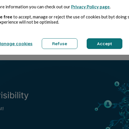
re information you can check out our
Privacy Policy page
.
e free
to accept, manage or reject the use of cookies but byt doing 
revius
Ne
xperience will not be optimised.
Demain si loin
Nuit ne nuit
anage cookies
Refuse
Accept