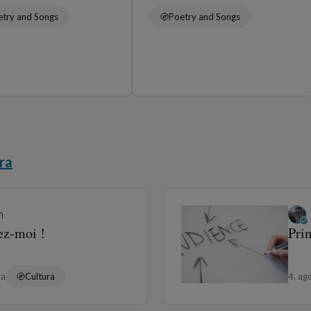
etry and Songs
Poetry and Songs
ra
n
ez-moi !
Prim
ra
Cultura
4, ag